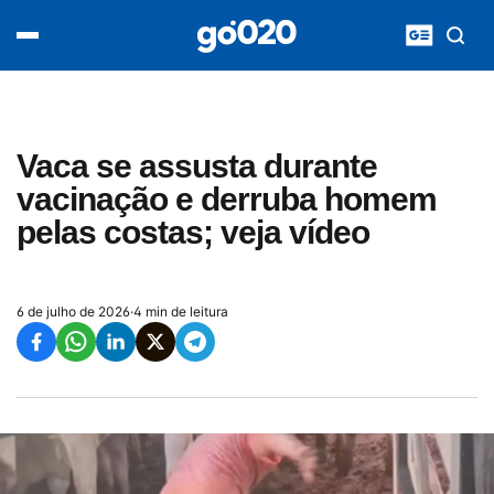
Home
acontece agora
política
esporte
entretenimento
Vaca se assusta durante
vídeos
vacinação e derruba homem
pod020
pelas costas; veja vídeo
6 de julho de 2026
·
4 min de leitura