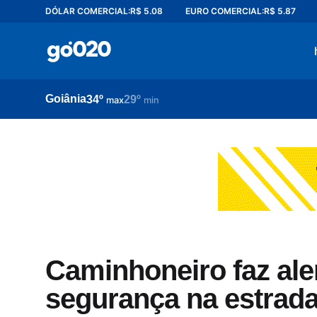
DÓLAR COMERCIAL:
R$ 5.08
EURO COMERCIAL:
R$ 5.87
Home
acontece agora
política
Goiânia
34º
29º
esporte
max
min
entretenimento
vídeos
pod020
Caminhoneiro faz aler
segurança na estrada