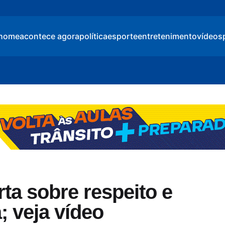
home
acontece agora
política
esporte
entretenimento
vídeos
ta sobre respeito e
; veja vídeo