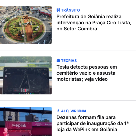
🚧 TRÂNSITO
Prefeitura de Goiânia realiza
intervenção na Praça Ciro Lisita,
no Setor Coimbra
👻 TEORIAS
Tesla detecta pessoas em
cemitério vazio e assusta
motoristas; veja vídeo
💄 ALÔ, VIRGÍNIA
Dezenas formam fila para
participar de inauguração da 1ª
loja da WePink em Goiânia