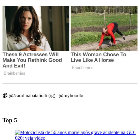
📹 @/carolinabataliotti (ig) | @myhoodbr
Top 5