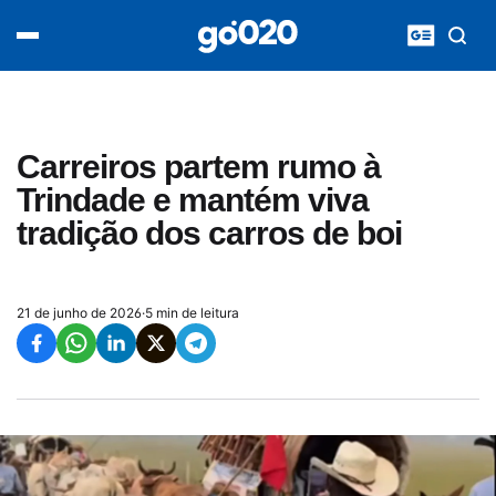
Home
acontece agora
política
esporte
entretenimento
Carreiros partem rumo à
vídeos
Trindade e mantém viva
pod020
tradição dos carros de boi
21 de junho de 2026
·
5 min de leitura