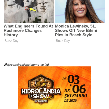
📹 @/carreirosdopaieterno_go (ig)