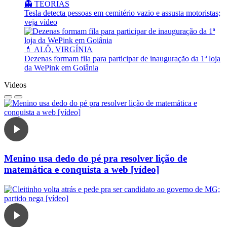
👻 TEORIAS
Tesla detecta pessoas em cemitério vazio e assusta motoristas;
veja vídeo
💄 ALÔ, VIRGÍNIA
Dezenas formam fila para participar de inauguração da 1ª loja
da WePink em Goiânia
Videos
Menino usa dedo do pé pra resolver lição de
matemática e conquista a web [vídeo]