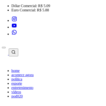
Dólar Comercial:
R$ 5.09
Euro Comercial:
R$ 5.88
home
acontece agora
política
esporte
entretenimento
vídeos
pod020