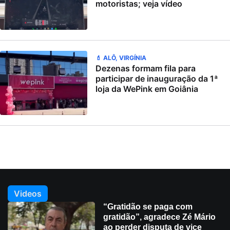
motoristas; veja vídeo
💄 ALÔ, VIRGÍNIA
Dezenas formam fila para
participar de inauguração da 1ª
loja da WePink em Goiânia
Videos
“Gratidão se paga com
gratidão”, agradece Zé Mário
ao perder disputa de vice