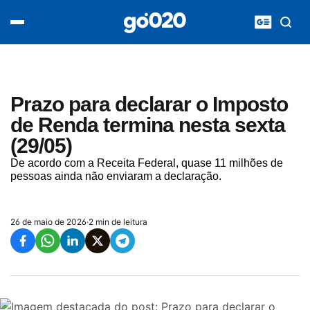
Home
acontece agora
política
esporte
entretenimento
Prazo para declarar o Imposto
vídeos
de Renda termina nesta sexta
pod020
(29/05)
De acordo com a Receita Federal, quase 11 milhões de
pessoas ainda não enviaram a declaração.
26 de maio de 2026
·
2 min de leitura