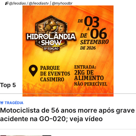
📹 @/leodias / @/leodiastv | @myhoodbr
Top 5
🚨 TRAGÉDIA
Motociclista de 56 anos morre após grave
acidente na GO-020; veja vídeo