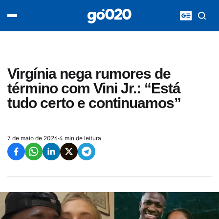
Home
acontece agora
política
esporte
entretenimento
Virgínia nega rumores de
vídeos
término com Vini Jr.: “Está
pod020
tudo certo e continuamos”
7 de maio de 2026
·
4 min de leitura