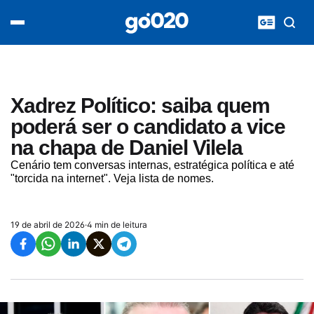
Home
acontece agora
política
esporte
entretenimento
Xadrez Político: saiba quem
vídeos
poderá ser o candidato a vice
pod020
na chapa de Daniel Vilela
Cenário tem conversas internas, estratégica política e até
"torcida na internet". Veja lista de nomes.
19 de abril de 2026
·
4 min de leitura