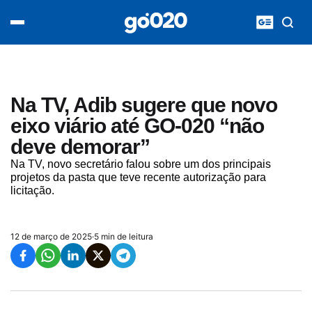
Home
acontece agora
política
esporte
entretenimento
Na TV, Adib sugere que novo
vídeos
eixo viário até GO-020 “não
pod020
deve demorar”
Na TV, novo secretário falou sobre um dos principais
projetos da pasta que teve recente autorização para
licitação.
12 de março de 2025
·
5 min de leitura