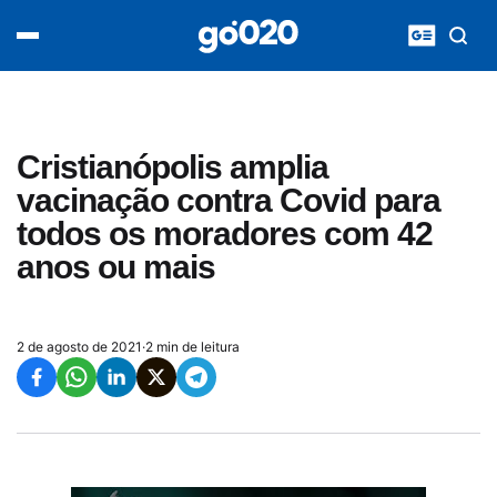
Home
acontece agora
política
esporte
entretenimento
Cristianópolis amplia
vídeos
vacinação contra Covid para
pod020
todos os moradores com 42
anos ou mais
2 de agosto de 2021
·
2 min de leitura