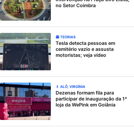
no Setor Coimbra
👻 TEORIAS
Tesla detecta pessoas em
cemitério vazio e assusta
motoristas; veja vídeo
💄 ALÔ, VIRGÍNIA
Dezenas formam fila para
participar de inauguração da 1ª
loja da WePink em Goiânia