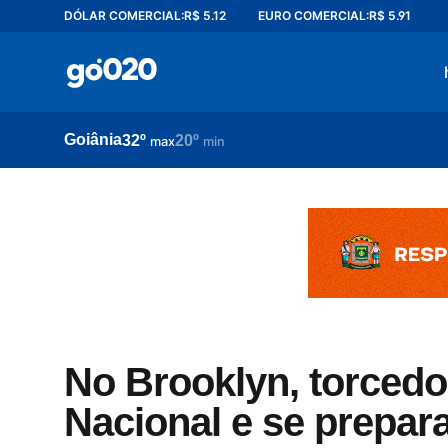
DÓLAR COMERCIAL:
R$ 5.12
EURO COMERCIAL:
R$ 5.91
Home
acontece agora
política
Goiânia
32º
20º
esporte
max
min
entretenimento
vídeos
pod020
No Brooklyn, torced
Nacional e se prepar