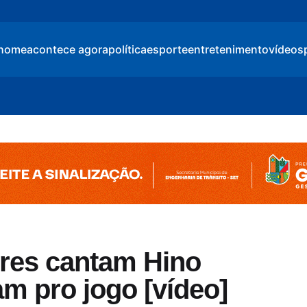
home
acontece agora
política
esporte
entretenimento
vídeos
ores cantam Hino
am pro jogo [vídeo]