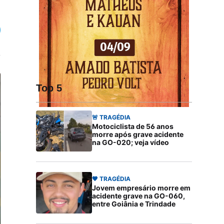
Top 5
🚨 TRAGÉDIA
Motociclista de 56 anos
morre após grave acidente
na GO-020; veja vídeo
🖤 TRAGÉDIA
Jovem empresário morre em
acidente grave na GO-060,
entre Goiânia e Trindade