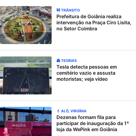
🚧 TRÂNSITO
Prefeitura de Goiânia realiza
intervenção na Praça Ciro Lisita,
no Setor Coimbra
👻 TEORIAS
Tesla detecta pessoas em
cemitério vazio e assusta
motoristas; veja vídeo
💄 ALÔ, VIRGÍNIA
Dezenas formam fila para
participar de inauguração da 1ª
loja da WePink em Goiânia