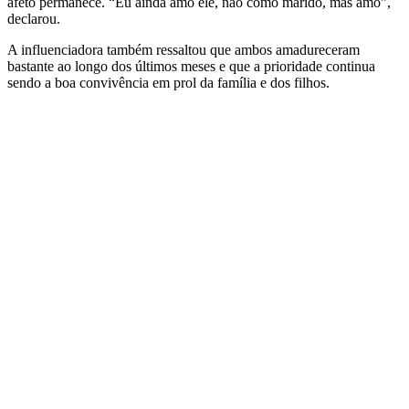
afeto permanece. “Eu ainda amo ele, não como marido, mas amo”,
declarou.
A influenciadora também ressaltou que ambos amadureceram
bastante ao longo dos últimos meses e que a prioridade continua
sendo a boa convivência em prol da família e dos filhos.