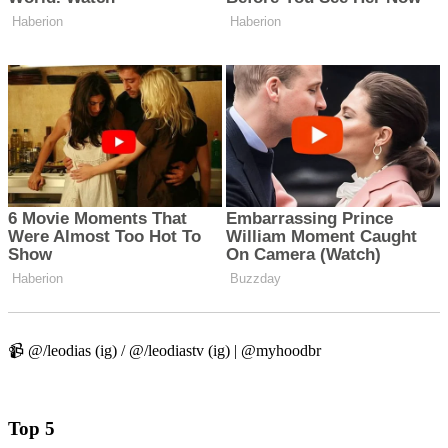
📹 @/leodias (ig) / @/leodiastv (ig) | @myhoodbr
Top 5