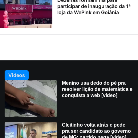
Dezenas formam fila para
participar de inauguração da 1ª
loja da WePink em Goiânia
Videos
Menino usa dedo do pé pra
resolver lição de matemática e
conquista a web [vídeo]
Cleitinho volta atrás e pede
pra ser candidato ao governo
de MG; partido nega [vídeo]