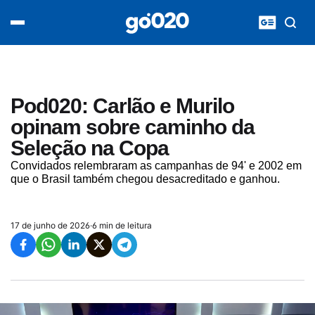
Home
acontece agora
política
esporte
entretenimento
Pod020: Carlão e Murilo
vídeos
opinam sobre caminho da
pod020
Seleção na Copa
Convidados relembraram as campanhas de 94' e 2002 em
que o Brasil também chegou desacreditado e ganhou.
17 de junho de 2026
·
6 min de leitura