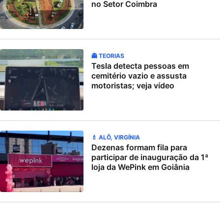
no Setor Coimbra
👻 TEORIAS
Tesla detecta pessoas em
cemitério vazio e assusta
motoristas; veja vídeo
💄 ALÔ, VIRGÍNIA
Dezenas formam fila para
participar de inauguração da 1ª
loja da WePink em Goiânia