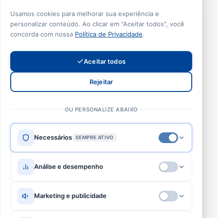
Usamos cookies para melhorar sua experiência e
personalizar conteúdo. Ao clicar em "Aceitar todos", você
concorda com nossa
Política de Privacidade
.
Aceitar todos
Rejeitar
OU PERSONALIZE ABAIXO
Necessários
SEMPRE ATIVO
Esses cookies são essenciais para o funcionamento do site e
Análise e desempenho
não podem ser desativados. Geralmente são definidos em
resposta a ações realizadas por você, como definir
preferências de privacidade, fazer login ou preencher
Esses cookies nos permitem contar visitas e fontes de tráfego
Marketing e publicidade
formulários.
para medir e melhorar o desempenho do site. Todas as
wordpress_logged_in_*
wp-settings-*
PHPSESSID
informações coletadas são agregadas e anônimas.