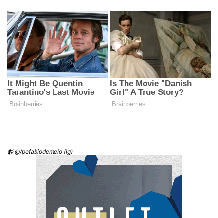
📹 @/pefabiodemelo (ig)