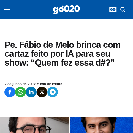
Home
acontece agora
política
esporte
entretenimento
Pe. Fábio de Melo brinca com
vídeos
cartaz feito por IA para seu
pod020
show: “Quem fez essa d#?”
2 de junho de 2026
·
5 min de leitura