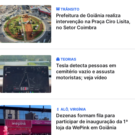
🚧 TRÂNSITO
Prefeitura de Goiânia realiza
intervenção na Praça Ciro Lisita,
no Setor Coimbra
👻 TEORIAS
Tesla detecta pessoas em
cemitério vazio e assusta
motoristas; veja vídeo
💄 ALÔ, VIRGÍNIA
Dezenas formam fila para
participar de inauguração da 1ª
loja da WePink em Goiânia