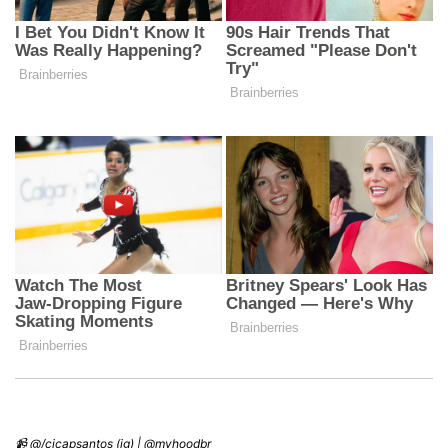
📹 @/cicapsantos (ig) | @myhoodbr