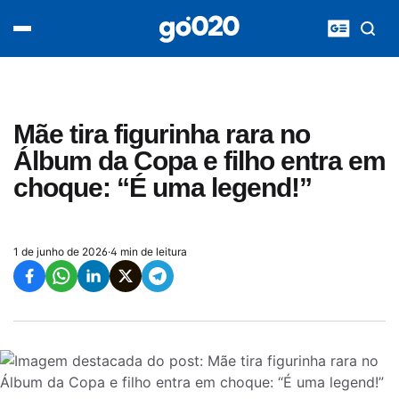
Home
acontece agora
política
esporte
entretenimento
Mãe tira figurinha rara no
vídeos
Álbum da Copa e filho entra em
pod020
choque: “É uma legend!”
1 de junho de 2026
·
4 min de leitura