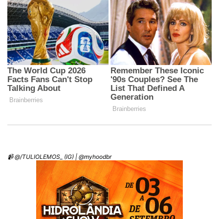
📹 @/TULIOLEMOS_ (IG) | @myhoodbr