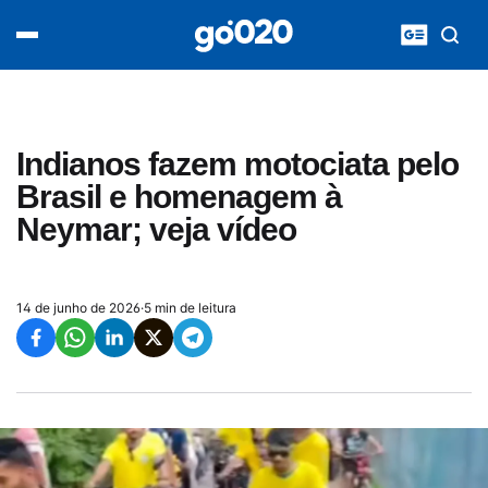
Home
acontece agora
política
esporte
entretenimento
Indianos fazem motociata pelo
vídeos
Brasil e homenagem à
pod020
Neymar; veja vídeo
14 de junho de 2026
·
5 min de leitura