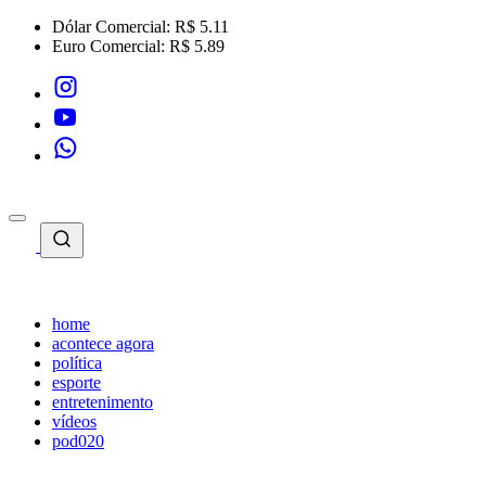
Dólar Comercial:
R$ 5.11
Euro Comercial:
R$ 5.89
home
acontece agora
política
esporte
entretenimento
vídeos
pod020