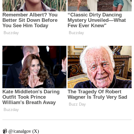
📹 @/canalgov (X)