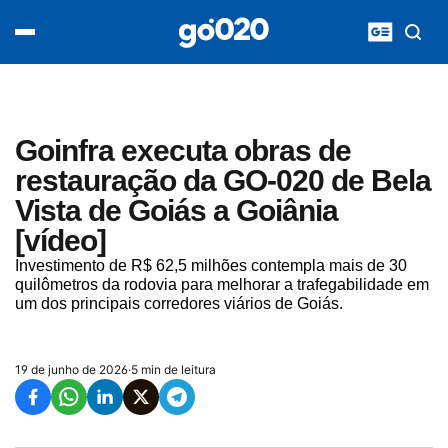
Home
acontece agora
política
esporte
entretenimento
Goinfra executa obras de
vídeos
restauração da GO-020 de Bela
pod020
Vista de Goiás a Goiânia
[vídeo]
Investimento de R$ 62,5 milhões contempla mais de 30
quilômetros da rodovia para melhorar a trafegabilidade em
um dos principais corredores viários de Goiás.
19 de junho de 2026
·
5 min de leitura