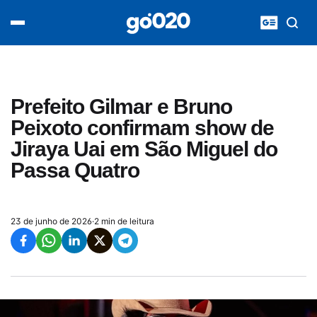
Home
acontece agora
política
esporte
entretenimento
Prefeito Gilmar e Bruno
vídeos
Peixoto confirmam show de
pod020
Jiraya Uai em São Miguel do
Passa Quatro
23 de junho de 2026
·
2 min de leitura