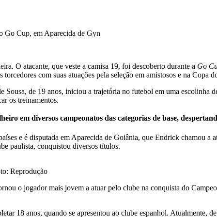
ira. O atacante, que veste a camisa 19, foi descoberto durante a
Go C
s torcedores com suas atuações pela seleção em amistosos e na Copa 
e Sousa, de 19 anos, iniciou a trajetória no futebol em uma escolinha 
car os treinamentos.
heiro em diversos campeonatos das categorias de base, despertando 
 países e é disputada em Aparecida de Goiânia, que Endrick chamou a at
be paulista, conquistou diversos títulos.
oto: Reprodução
 tornou o jogador mais jovem a atuar pelo clube na conquista do Camp
letar 18 anos, quando se apresentou ao clube espanhol. Atualmente, d