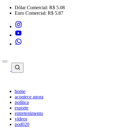
Dólar Comercial:
R$ 5.08
Euro Comercial:
R$ 5.87
home
acontece agora
política
esporte
entretenimento
vídeos
pod020