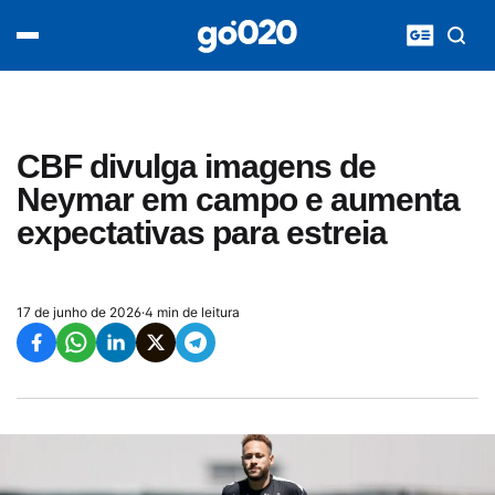
Home
acontece agora
política
esporte
entretenimento
CBF divulga imagens de
vídeos
Neymar em campo e aumenta
pod020
expectativas para estreia
17 de junho de 2026
·
4 min de leitura