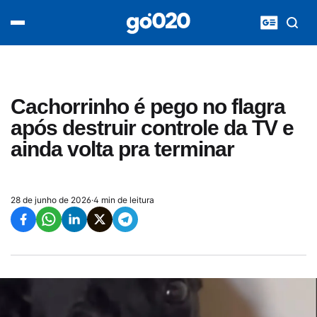
Home
acontece agora
política
esporte
entretenimento
Cachorrinho é pego no flagra
vídeos
após destruir controle da TV e
pod020
ainda volta pra terminar
28 de junho de 2026
·
4 min de leitura