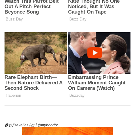
📹 @/isavelias (ig) | @myhoodbr