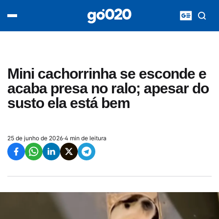
Home
acontece agora
política
esporte
entretenimento
Mini cachorrinha se esconde e
vídeos
acaba presa no ralo; apesar do
pod020
susto ela está bem
25 de junho de 2026
·
4 min de leitura