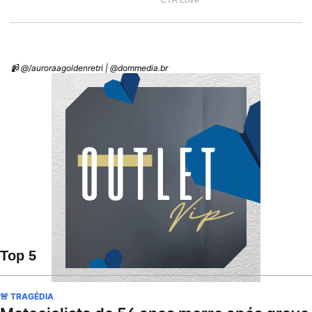
📹 @/auroraagoldenretri | @dommedia.br
Top 5
🚨 TRAGÉDIA