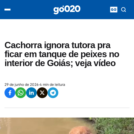
Home
acontece agora
política
esporte
entretenimento
Cachorra ignora tutora pra
vídeos
ficar em tanque de peixes no
pod020
interior de Goiás; veja vídeo
29 de junho de 2026
·
4 min de leitura