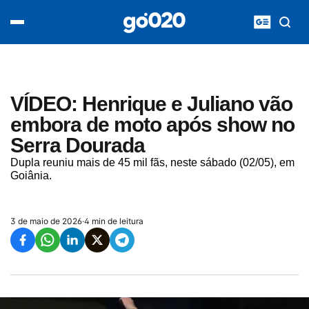
Home
acontece agora
política
esporte
entretenimento
VÍDEO: Henrique e Juliano vão
vídeos
embora de moto após show no
pod020
Serra Dourada
Dupla reuniu mais de 45 mil fãs, neste sábado (02/05), em
Goiânia.
3 de maio de 2026
·
4 min de leitura