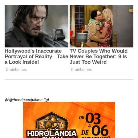
📹 @/henriqueejuliano (ig)