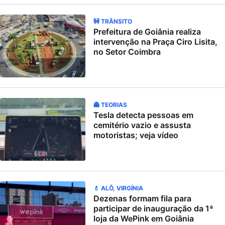
🚧 TRÂNSITO
Prefeitura de Goiânia realiza
intervenção na Praça Ciro Lisita,
no Setor Coimbra
👻 TEORIAS
Tesla detecta pessoas em
cemitério vazio e assusta
motoristas; veja vídeo
💄 ALÔ, VIRGÍNIA
Dezenas formam fila para
participar de inauguração da 1ª
loja da WePink em Goiânia