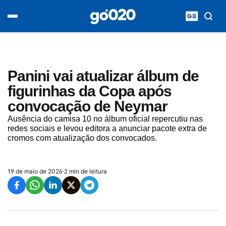
Home
acontece agora
política
esporte
entretenimento
Panini vai atualizar álbum de
vídeos
figurinhas da Copa após
pod020
convocação de Neymar
Ausência do camisa 10 no álbum oficial repercutiu nas
redes sociais e levou editora a anunciar pacote extra de
cromos com atualização dos convocados.
19 de maio de 2026
·
2 min de leitura