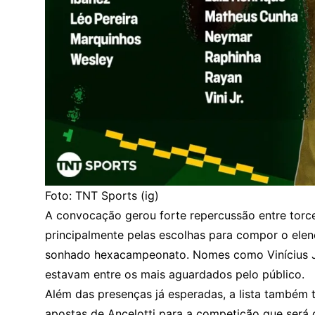
Foto: TNT Sports (ig)
A convocação gerou forte repercussão entre torce
principalmente pelas escolhas para compor o elen
sonhado hexacampeonato. Nomes como Vinícius Jú
estavam entre os mais aguardados pelo público.
Além das presenças já esperadas, a lista também 
apostas de Ancelotti para a competição que será 