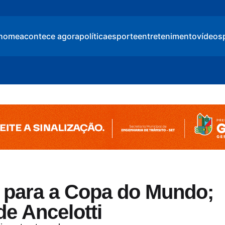
home
acontece agora
política
esporte
entretenimento
vídeos
 para a Copa do Mundo;
de Ancelotti