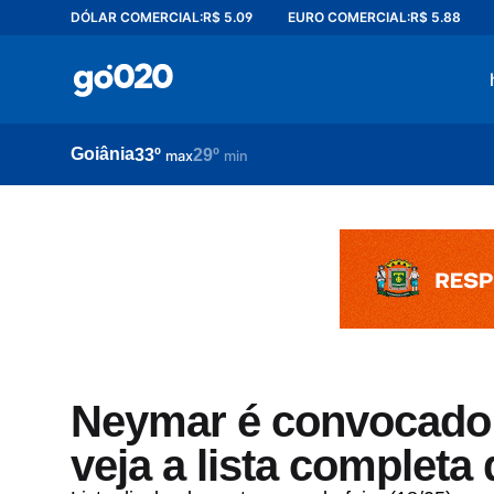
DÓLAR COMERCIAL:
R$ 5.09
EURO COMERCIAL:
R$ 5.88
Home
acontece agora
política
Goiânia
33º
29º
esporte
max
min
entretenimento
vídeos
pod020
Neymar é convocado
veja a lista completa 