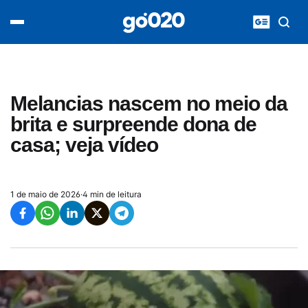
Home
acontece agora
política
esporte
entretenimento
Melancias nascem no meio da
vídeos
brita e surpreende dona de
pod020
casa; veja vídeo
1 de maio de 2026
·
4 min de leitura