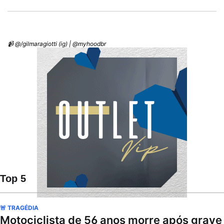
📹 @/gilmaragiotti (ig) | @myhoodbr
Top 5
🚨 TRAGÉDIA
Motociclista de 56 anos morre após grave