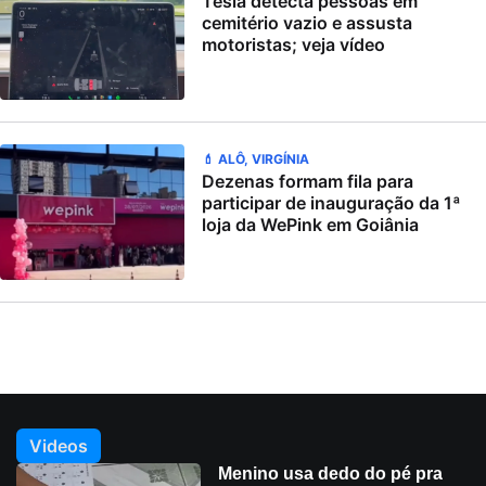
Tesla detecta pessoas em
cemitério vazio e assusta
motoristas; veja vídeo
💄 ALÔ, VIRGÍNIA
Dezenas formam fila para
participar de inauguração da 1ª
loja da WePink em Goiânia
Videos
Menino usa dedo do pé pra