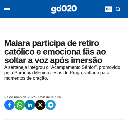
Home
acontece agora
política
esporte
entretenimento
Maiara participa de retiro
vídeos
católico e emociona fãs ao
pod020
soltar a voz após imersão
A sertaneja integrou o “Acampamento Sênior”, promovido
pela Paróquia Menino Jesus de Praga, voltado para
momentos de oração.
27 de maio de 2026
·
8 min de leitura