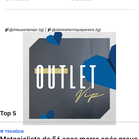
📹 @/meusertanejo (ig) | 📹 @/almirahenriquepereira (ig)
Top 5
🚨 TRAGÉDIA