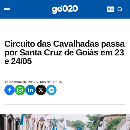
Home
acontece agora
política
esporte
entretenimento
Circuito das Cavalhadas passa
vídeos
por Santa Cruz de Goiás em 23
pod020
e 24/05
13 de maio de 2026
·
6 min de leitura