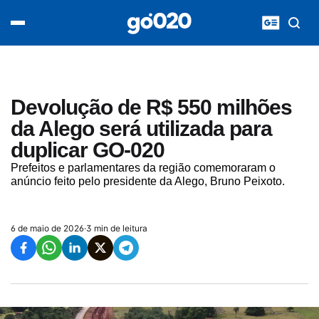
Home
acontece agora
política
esporte
entretenimento
Devolução de R$ 550 milhões
vídeos
da Alego será utilizada para
pod020
duplicar GO-020
Prefeitos e parlamentares da região comemoraram o
anúncio feito pelo presidente da Alego, Bruno Peixoto.
6 de maio de 2026
·
3 min de leitura