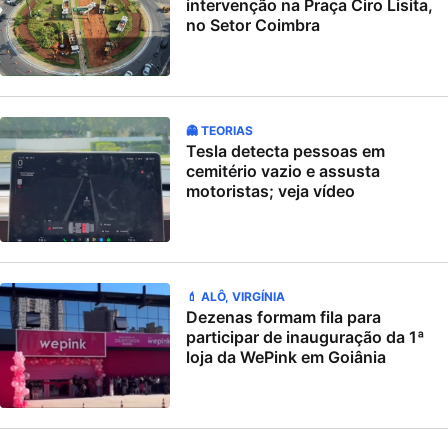
intervenção na Praça Ciro Lisita,
no Setor Coimbra
👻 TEORIAS
Tesla detecta pessoas em
cemitério vazio e assusta
motoristas; veja vídeo
💄 ALÔ, VIRGÍNIA
Dezenas formam fila para
participar de inauguração da 1ª
loja da WePink em Goiânia