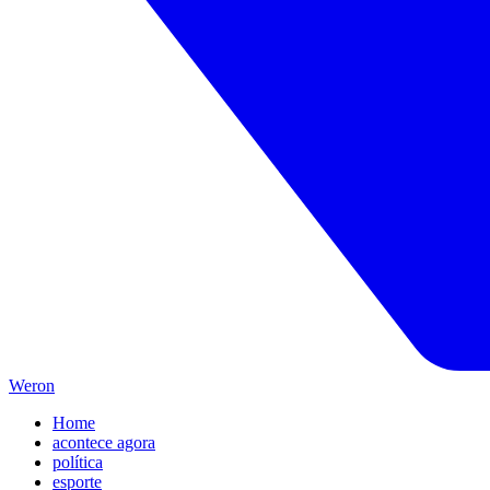
Weron
Home
acontece agora
política
esporte