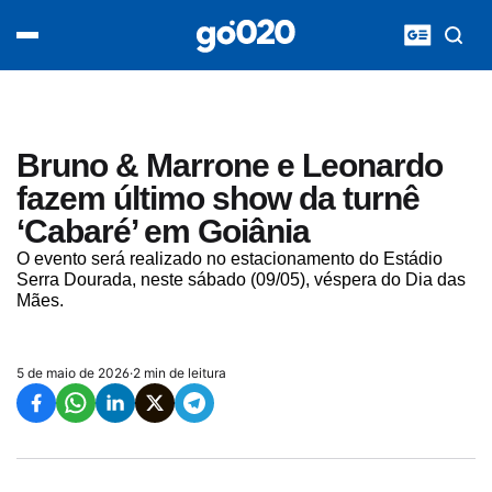
Home
acontece agora
política
esporte
entretenimento
Bruno & Marrone e Leonardo
vídeos
fazem último show da turnê
pod020
‘Cabaré’ em Goiânia
O evento será realizado no estacionamento do Estádio
Serra Dourada, neste sábado (09/05), véspera do Dia das
Mães.
5 de maio de 2026
·
2 min de leitura