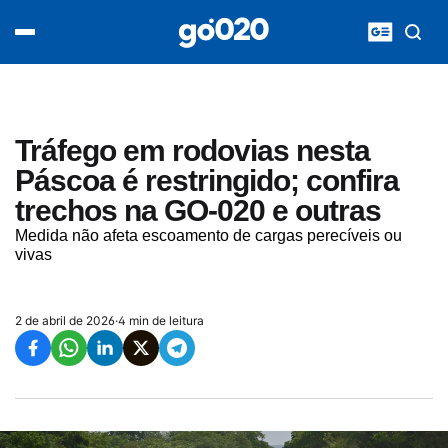
Home
acontece agora
política
esporte
entretenimento
Tráfego em rodovias nesta
vídeos
Páscoa é restringido; confira
pod020
trechos na GO-020 e outras
Medida não afeta escoamento de cargas perecíveis ou
vivas
2 de abril de 2026
·
4 min de leitura