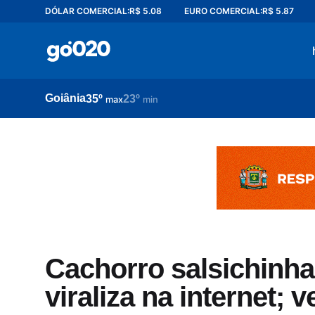
DÓLAR COMERCIAL:
R$ 5.08
EURO COMERCIAL:
R$ 5.87
Home
acontece agora
política
Goiânia
35º
23º
esporte
max
min
entretenimento
vídeos
pod020
Cachorro salsichinha
viraliza na internet; v