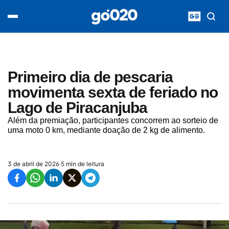
Home
acontece agora
política
esporte
entretenimento
Primeiro dia de pescaria
vídeos
movimenta sexta de feriado no
pod020
Lago de Piracanjuba
Além da premiação, participantes concorrem ao sorteio de
uma moto 0 km, mediante doação de 2 kg de alimento.
3 de abril de 2026
·
5 min de leitura