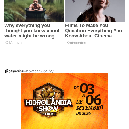
📹 @/prefeiturapiracanjuba (ig)