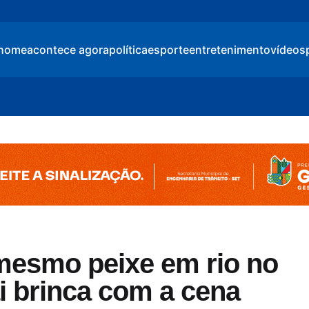
home
acontece agora
política
esporte
entretenimento
vídeos
 mesmo peixe em rio no
ai brinca com a cena