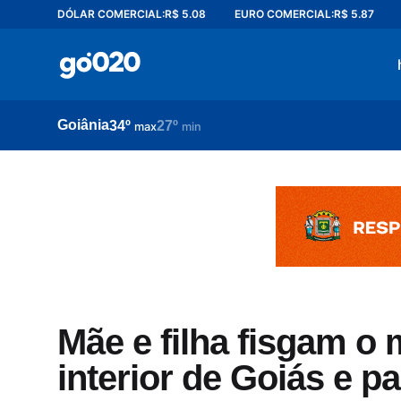
DÓLAR COMERCIAL:
R$ 5.08
EURO COMERCIAL:
R$ 5.87
Home
acontece agora
política
Goiânia
34º
27º
esporte
max
min
entretenimento
vídeos
pod020
Mãe e filha fisgam o
interior de Goiás e p