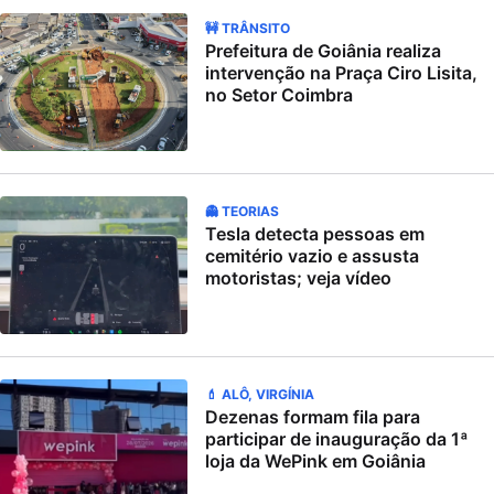
🚧 TRÂNSITO
Prefeitura de Goiânia realiza
intervenção na Praça Ciro Lisita,
no Setor Coimbra
👻 TEORIAS
Tesla detecta pessoas em
cemitério vazio e assusta
motoristas; veja vídeo
💄 ALÔ, VIRGÍNIA
Dezenas formam fila para
participar de inauguração da 1ª
loja da WePink em Goiânia