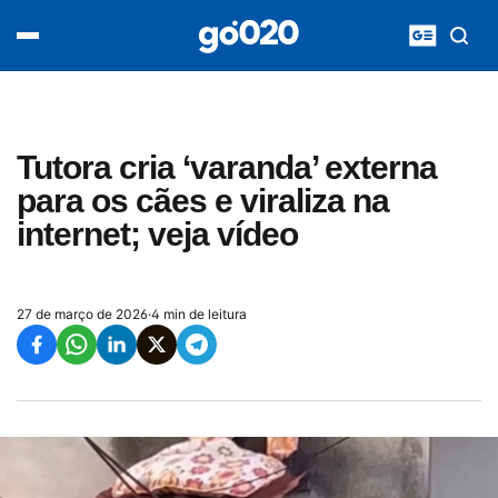
Home
acontece agora
política
esporte
entretenimento
Tutora cria ‘varanda’ externa
vídeos
para os cães e viraliza na
pod020
internet; veja vídeo
27 de março de 2026
·
4 min de leitura