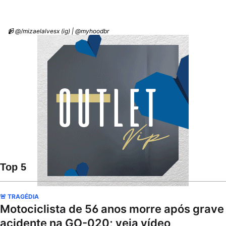
📹 @/mizaelalvesx (ig) | @myhoodbr
Top 5
🚨 TRAGÉDIA
Motociclista de 56 anos morre após grave
acidente na GO-020; veja vídeo