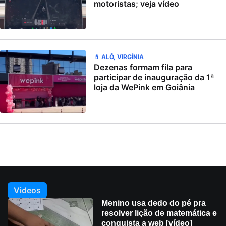
motoristas; veja vídeo
💄 ALÔ, VIRGÍNIA
Dezenas formam fila para
participar de inauguração da 1ª
loja da WePink em Goiânia
Videos
Menino usa dedo do pé pra
resolver lição de matemática e
conquista a web [vídeo]