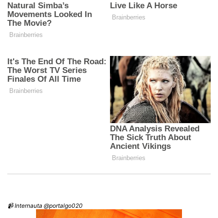
📹 Internauta @portalgo020