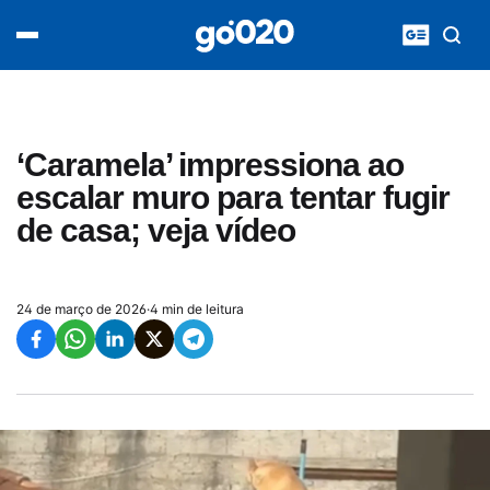
Home
acontece agora
política
esporte
entretenimento
‘Caramela’ impressiona ao
vídeos
escalar muro para tentar fugir
pod020
de casa; veja vídeo
24 de março de 2026
·
4 min de leitura