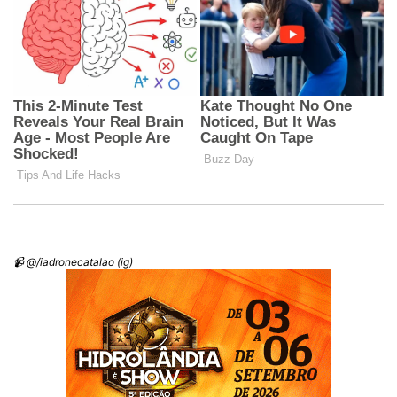
📹 @/iadronecatalao (ig)