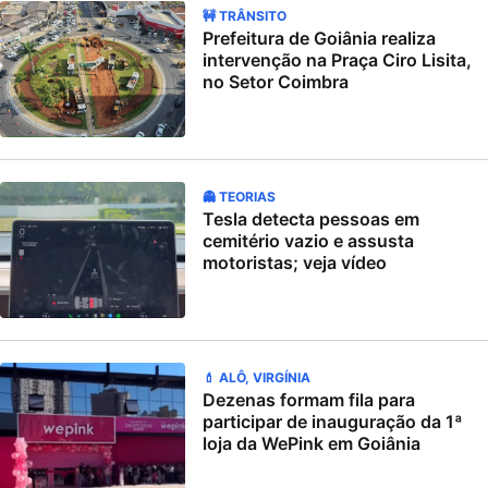
🚧 TRÂNSITO
Prefeitura de Goiânia realiza
intervenção na Praça Ciro Lisita,
no Setor Coimbra
👻 TEORIAS
Tesla detecta pessoas em
cemitério vazio e assusta
motoristas; veja vídeo
💄 ALÔ, VIRGÍNIA
Dezenas formam fila para
participar de inauguração da 1ª
loja da WePink em Goiânia