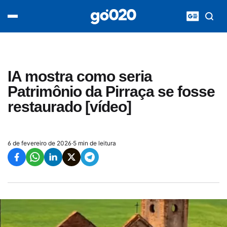
Home
acontece agora
política
esporte
entretenimento
IA mostra como seria
vídeos
Patrimônio da Pirraça se fosse
pod020
restaurado [vídeo]
6 de fevereiro de 2026
·
5 min de leitura