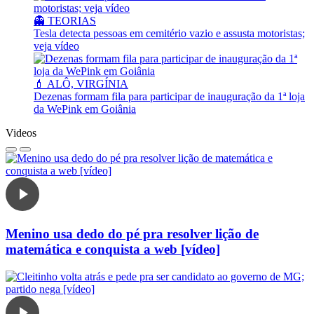
👻 TEORIAS
Tesla detecta pessoas em cemitério vazio e assusta motoristas;
veja vídeo
💄 ALÔ, VIRGÍNIA
Dezenas formam fila para participar de inauguração da 1ª loja
da WePink em Goiânia
Videos
Menino usa dedo do pé pra resolver lição de
matemática e conquista a web [vídeo]