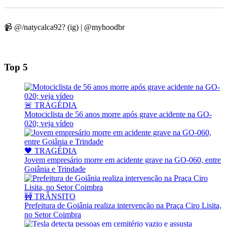
📹 @/natycalca92? (ig) | @myhoodbr
Top 5
🚨 TRAGÉDIA
Motociclista de 56 anos morre após grave acidente na GO-
020; veja vídeo
🖤 TRAGÉDIA
Jovem empresário morre em acidente grave na GO-060, entre
Goiânia e Trindade
🚧 TRÂNSITO
Prefeitura de Goiânia realiza intervenção na Praça Ciro Lisita,
no Setor Coimbra