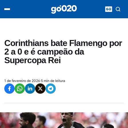
Home
acontece agora
política
esporte
entretenimento
Corinthians bate Flamengo por
vídeos
2 a 0 e é campeão da
pod020
Supercopa Rei
1 de fevereiro de 2026
·
5 min de leitura