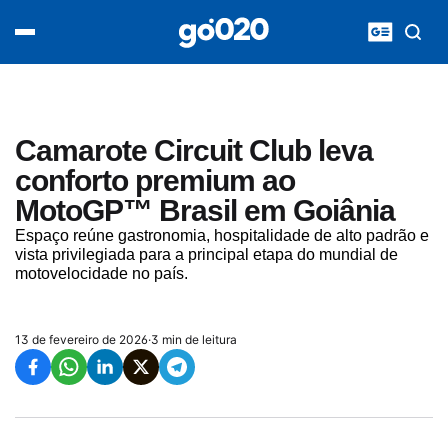
Home
acontece agora
política
esporte
entretenimento
Camarote Circuit Club leva
vídeos
conforto premium ao
pod020
MotoGP™ Brasil em Goiânia
Espaço reúne gastronomia, hospitalidade de alto padrão e
vista privilegiada para a principal etapa do mundial de
motovelocidade no país.
13 de fevereiro de 2026
·
3 min de leitura