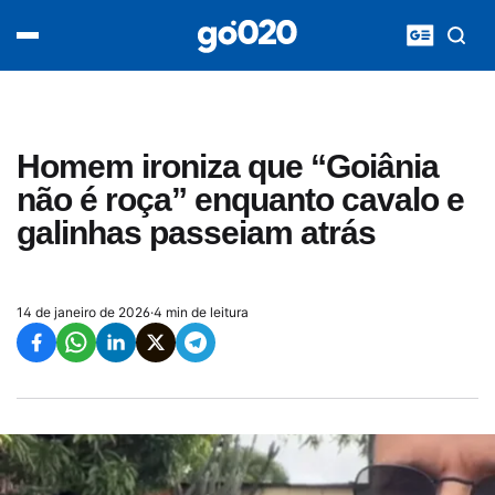
Home
acontece agora
política
esporte
entretenimento
Homem ironiza que “Goiânia
vídeos
não é roça” enquanto cavalo e
pod020
galinhas passeiam atrás
14 de janeiro de 2026
·
4 min de leitura