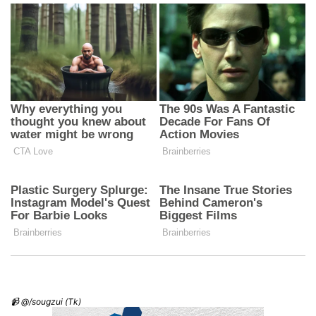
📹 @/sougzui (Tk)