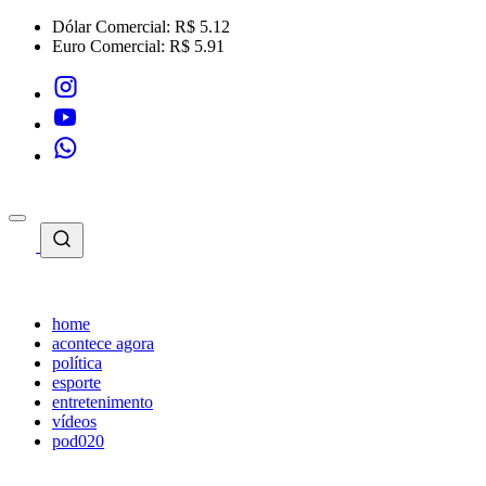
Dólar Comercial:
R$ 5.12
Euro Comercial:
R$ 5.91
home
acontece agora
política
esporte
entretenimento
vídeos
pod020