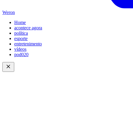
Weron
Home
acontece agora
política
esporte
entretenimento
vídeos
pod020