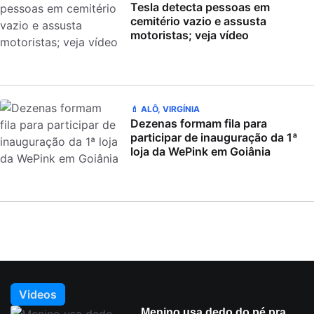
Tesla detecta pessoas em
cemitério vazio e assusta
motoristas; veja vídeo
💄 ALÔ, VIRGÍNIA
Dezenas formam fila para
participar de inauguração da 1ª
loja da WePink em Goiânia
Videos
Menino usa dedo do pé pra